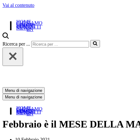
Vai al contenuto
HOME
CHI SIAMO
Catalogo
SERVIZI
CONTATTI
NEWS
EN
Ricerca per ...
Menu di navigazione
Menu di navigazione
HOME
CHI SIAMO
Catalogo
SERVIZI
CONTATTI
NEWS
EN
Febbraio è il MESE DELLA
10 Febbraio 2021