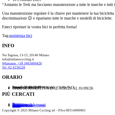
“Amiamo le Trek ma facciamo manutenzione a tutte le marche e tutti i
Una manutenzione regolare è la chiave per mantenere la tua biciclett
discriminazioni 😉 e ripariamo tutte le marche e modelli di biciclette.
Fateci riportare la vostra bici in perfetta forma!
Tag:
assistenza bici
INFO
Via Tagiura, 13-15, 20146 Milano
info@milanocycling.it
Whatsapp: +39 3463060426
Tel: 02 4230228
ORARIO
Lunedì: 15:00-19:15
Martedì-Venerdì: 09:00-12:30 / 15:00-19.15
Sabato: 09:00-12:30 / Chiuso
Domenica: Chiuso
CHIUSURA ESTIVA DAL 8/08/26 AL 01/09/26
PIÙ CERCATI
Home
Biciclette
Componenti&Accessori
Abbigliamento
Usato
Biomeccanica
Shimano Service Center
NEWS
Team
Copyright © 2025 Milano Cycling srl. - P.Iva 08514490963